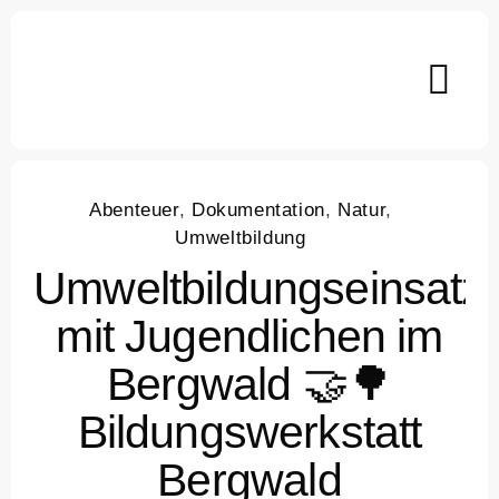
Skip
to
content
Abenteuer
,
Dokumentation
,
Natur
,
Umweltbildung
Umweltbildungseinsatz
mit Jugendlichen im
Bergwald 🤝🌳
Bildungswerkstatt
Bergwald